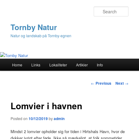
Sear
Tornby Natur
Natur og landskab på Tornby-egnen
M
Home
Links
Lokaliteter
Artikler
Info
Skip
a
i
to
n
P
←
Previous
Next
→
m
o
primary
e
s
n
t
Lomvier i havnen
content
u
n
a
Posted on
10/12/2019
by
admin
v
i
Mindst 2 lomvier opholder sig for tiden i Hirtshals Havn, hvor de
g
dykker ivrigt efter føde. Ikke så mærkeligt, at folk sommetider