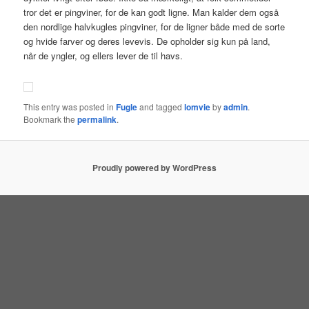
a
tror det er pingviner, for de kan godt ligne. Man kalder dem også
t
den nordlige halvkugles pingviner, for de ligner både med de sorte
i
og hvide farver og deres levevis. De opholder sig kun på land,
o
når de yngler, og ellers lever de til havs.
n
This entry was posted in
Fugle
and tagged
lomvie
by
admin
.
Bookmark the
permalink
.
Proudly powered by WordPress