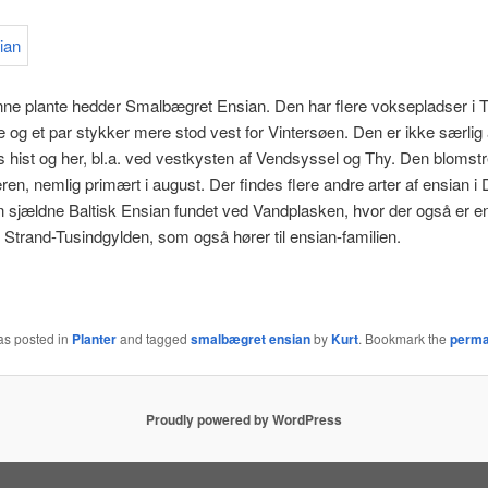
e plante hedder Smalbægret Ensian. Den har flere voksepladser i To
 og et par stykker mere stod vest for Vintersøen. Den er ikke særlig 
 hist og her, bl.a. ved vestkysten af Vendsyssel og Thy. Den blomstre
n, nemlig primært i august. Der findes flere andre arter af ensian i
en sjældne Baltisk Ensian fundet ved Vandplasken, hvor der også er e
 Strand-Tusindgylden, som også hører til ensian-familien.
as posted in
Planter
and tagged
smalbægret ensian
by
Kurt
. Bookmark the
perma
Proudly powered by WordPress