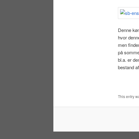
Denne kønn
hvor denne
men findes
på sommere
bl.a. er d
bestand af
This entry w