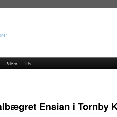
egnen
Artikler
Info
lbægret Ensian i Tornby K