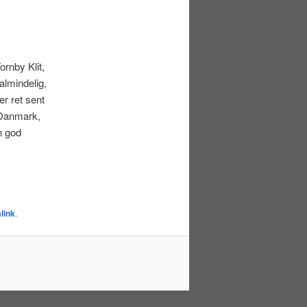
rnby Klit,
almindelig,
r ret sent
 Danmark,
n god
link
.