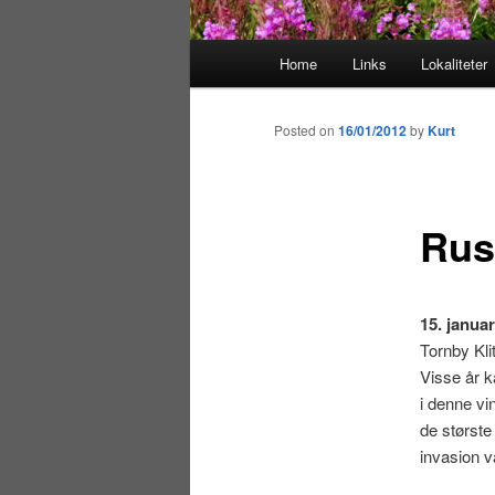
M
Home
Links
Lokaliteter
Skip
a
i
to
n
Posted on
16/01/2012
by
Kurt
m
primary
e
n
Rus
content
u
15. janua
Tornby Kli
Visse år k
i denne vin
de største
invasion v