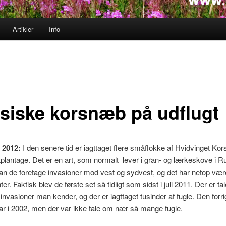
Artikler
Info
siske korsnæb på udflugt
r 2012:
I den senere tid er iagttaget flere småflokke af Hvidvinget Ko
tplantage. Det er en art, som normalt lever i gran- og lærkeskove i R
an de foretage invasioner mod vest og sydvest, og det har netop været
ter. Faktisk blev de første set så tidligt som sidst i juli 2011. Der er t
 invasioner man kender, og der er iagttaget tusinder af fugle. Den forr
ar i 2002, men der var ikke tale om nær så mange fugle.