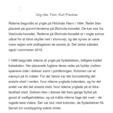
Ung ride. Foto: Kurt Prentow
Riderne begyndte at yngle på Hirtshals Havn i 1994. Reder blev
placeret på gummi-fenderne på Østmole-hovedet. De kan ses fra
Vestmole-hovedet. Rederne på Østmole-hovedet er i nogle somre
udsat for at blive skyllet ned i stormvejr, og det synes at være
mere reglen end undtagelsen de senere år. Det skete således
også i sommeren 2019.
I 1996 begyndte riderne at yngle på flydedokken, tidligere kaldet
katedralen. Her placerede fuglene deres reder på hylder mellem
spærene inde i dokken samt i portåbningen. Kolonien var et
særsyn på to måder: For det første var det formodentlig det
eneste sted i verden, hvor riderne ynglede indendørs, og for det
andet var det det eneste sted, hvor riderne ynglede på et ikke-
landfast sted. Dokken blev i årenes løb flere gange flyttet på
grund af vedligeholdelse, og så måtte riderne tage det med – de
rugede bare videre. Det var slut med kolonien, da flydedokken fik
fjernet sin overbygning sidste vinter.