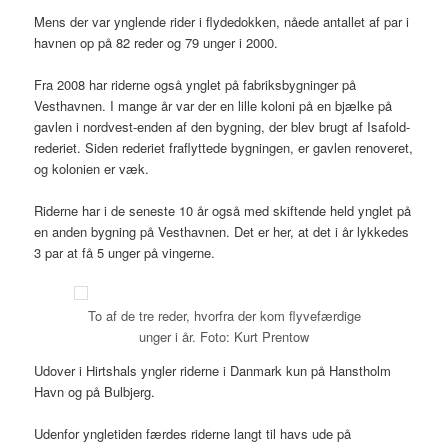
Mens der var ynglende rider i flydedokken, nåede antallet af par i
havnen op på 82 reder og 79 unger i 2000.
Fra 2008 har riderne også ynglet på fabriksbygninger på
Vesthavnen. I mange år var der en lille koloni på en bjælke på
gavlen i nordvest-enden af den bygning, der blev brugt af Isafold-
rederiet. Siden rederiet fraflyttede bygningen, er gavlen renoveret,
og kolonien er væk.
Riderne har i de seneste 10 år også med skiftende held ynglet på
en anden bygning på Vesthavnen. Det er her, at det i år lykkedes
3 par at få 5 unger på vingerne.
To af de tre reder, hvorfra der kom flyvefærdige
unger i år. Foto: Kurt Prentow
Udover i Hirtshals yngler riderne i Danmark kun på Hanstholm
Havn og på Bulbjerg.
Udenfor yngletiden færdes riderne langt til havs ude på