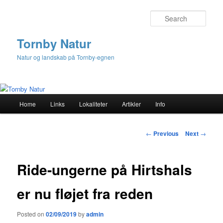
Sear
Tornby Natur
Natur og landskab på Tornby-egnen
Main
Home
Links
Lokaliteter
Artikler
Info
Skip
menu
to
Post
←
Previous
Next
→
navigation
primary
Ride-ungerne på Hirtshals
content
er nu fløjet fra reden
Posted on
02/09/2019
by
admin