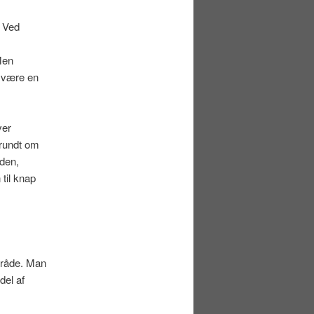
. Ved
Men
 være en
ver
 rundt om
nden,
til knap
mråde. Man
del af