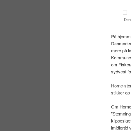
Den 
På hjemme
Danmarks 
mere på læn
Kommune, 
om Fiskerg
sydvest fo
Horne-sten
stikker op
Om Horne-
”Stemninge
klippeskær
imidlertid