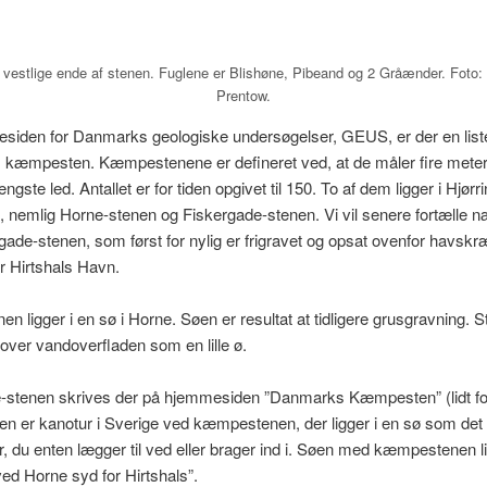
vestlige ende af stenen. Fuglene er Blishøne, Pibeand og 2 Gråænder. Foto:
Prentow.
siden for Danmarks geologiske undersøgelser, GEUS, er der en list
kæmpesten. Kæmpestenene er defineret ved, at de måler fire meter 
gste led. Antallet er for tiden opgivet til 150. To af dem ligger i Hjørr
nemlig Horne-stenen og Fiskergade-stenen. Vi vil senere fortælle 
ade-stenen, som først for nylig er frigravet og opsat ovenfor havskr
r Hirtshals Havn.
en ligger i en sø i Horne. Søen er resultat at tidligere grusgravning. 
 over vandoverfladen som en lille ø.
stenen skrives der på hjemmesiden ”Danmarks Kæmpesten” (lidt for
n er kanotur i Sverige ved kæmpestenen, der ligger i en sø som det
, du enten lægger til ved eller brager ind i. Søen med kæmpestenen l
 ved Horne syd for Hirtshals”.