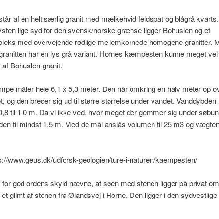
tår af en helt særlig granit med mælkehvid feldspat og blågrå kvarts
sten lige syd for den svensk/norske grænse ligger Bohuslen og et
pleks med overvejende rødlige mellemkornede homogene granitter. 
granitten har en lys grå variant. Hornes kæmpesten kunne meget vel
t af Bohuslen-granit.
pe måler hele 6,1 x 5,3 meter. Den når omkring en halv meter op o
t, og den breder sig ud til større størrelse under vandet. Vanddybden
0,8 til 1,0 m. Da vi ikke ved, hvor meget der gemmer sig under søbu
den til mindst 1,5 m. Med de mål anslås volumen til 25 m3 og vægten 
ps://www.geus.dk/udforsk-geologien/ture-i-naturen/kaempesten/
r for god ordens skyld nævne, at søen med stenen ligger på privat o
 et glimt af stenen fra Ølandsvej i Horne. Den ligger i den sydvestlige 