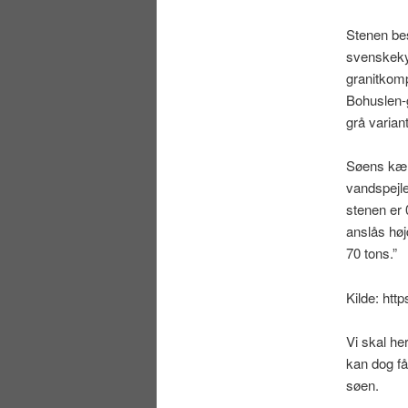
Stenen bes
svenskeky
granitkom
Bohuslen-
grå varian
Søens kæm
vandspejle
stenen er 
anslås høj
70 tons.”
Kilde: htt
Vi skal he
kan dog få
søen.