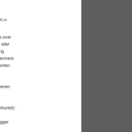
 Kurt
e over
eller
ing
nærmere
ænten
Stenen
kortet):
igger