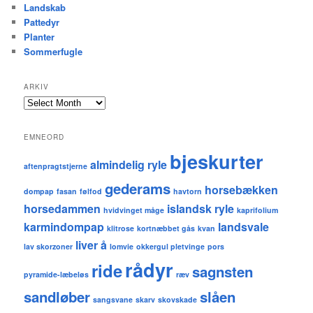
Landskab
Pattedyr
Planter
Sommerfugle
ARKIV
A
r
k
EMNEORD
i
bjeskurter
v
almindelig ryle
aftenpragtstjerne
gederams
horsebækken
dompap
fasan
følfod
havtorn
horsedammen
islandsk ryle
hvidvinget måge
kaprifolium
karmindompap
landsvale
klitrose
kortnæbbet gås
kvan
liver å
lav skorzoner
lomvie
okkergul pletvinge
pors
rådyr
ride
sagnsten
pyramide-læbeløs
ræv
sandløber
slåen
sangsvane
skarv
skovskade