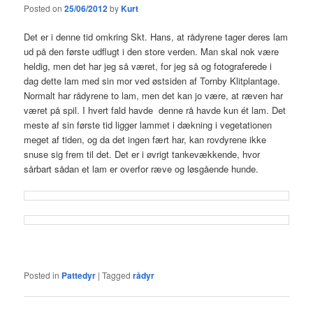
Posted on
25/06/2012
by
Kurt
Det er i denne tid omkring Skt. Hans, at rådyrene tager deres lam
ud på den første udflugt i den store verden. Man skal nok være
heldig, men det har jeg så været, for jeg så og fotograferede i
dag dette lam med sin mor ved østsiden af Tornby Klitplantage.
Normalt har rådyrene to lam, men det kan jo være, at ræven har
været på spil. I hvert fald havde denne rå havde kun ét lam. Det
meste af sin første tid ligger lammet i dækning i vegetationen
meget af tiden, og da det ingen fært har, kan rovdyrene ikke
snuse sig frem til det. Det er i øvrigt tankevækkende, hvor
sårbart sådan et lam er overfor ræve og løsgående hunde.
Posted in
Pattedyr
|
Tagged
rådyr