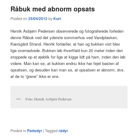
Råbuk med abnorm opsats
Posted on
25/04/2012
by
Kurt
Henrik Asbjørn Pedersen observerede og fotograferede forleden
denne Råbuk ved det yderste sommerhus ved Vandplasken,
Kærsgård Strand. Henrik fortæller, at han og bukken vist blev
lige overraskede. Bukken løb ihvertfald kun 20 meter inden den
stoppede op et øjeblik for lige at kigge lidt på ham, inden den løb
videre. Man kan se, at bukken endnu ikke har fejet basten af
opsatsen, og desuden kan man se, at opsatsen er abnorm, dvs.
at de to “grene” ikke er ens.
Foto: Henrik Asbjørn Pedersen
Posted in
Pattedyr
|
Tagged
rådyr