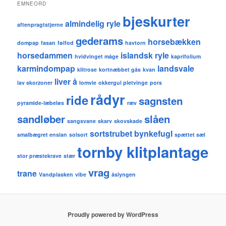
EMNEORD
bjeskurter
almindelig ryle
aftenpragtstjerne
gederams
horsebækken
dompap
fasan
følfod
havtorn
horsedammen
islandsk ryle
hvidvinget måge
kaprifolium
karmindompap
landsvale
klitrose
kortnæbbet gås
kvan
liver å
lav skorzoner
lomvie
okkergul pletvinge
pors
rådyr
ride
sagnsten
pyramide-læbeløs
ræv
sandløber
slåen
sangsvane
skarv
skovskade
sortstrubet bynkefugl
smalbægret ensian
solsort
spættet sæl
tornby klitplantage
stor præstekrave
stær
vrag
trane
Vandplasken
vibe
åslyngen
Proudly powered by WordPress