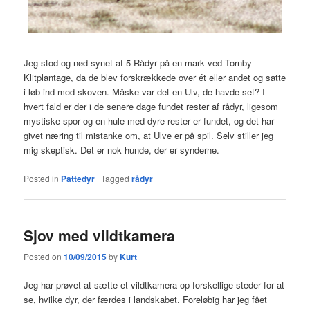
Jeg stod og nød synet af 5 Rådyr på en mark ved Tornby
Klitplantage, da de blev forskrækkede over ét eller andet og satte
i løb ind mod skoven. Måske var det en Ulv, de havde set? I
hvert fald er der i de senere dage fundet rester af rådyr, ligesom
mystiske spor og en hule med dyre-rester er fundet, og det har
givet næring til mistanke om, at Ulve er på spil. Selv stiller jeg
mig skeptisk. Det er nok hunde, der er synderne.
Posted in
Pattedyr
|
Tagged
rådyr
Sjov med vildtkamera
Posted on
10/09/2015
by
Kurt
Jeg har prøvet at sætte et vildtkamera op forskellige steder for at
se, hvilke dyr, der færdes i landskabet. Foreløbig har jeg fået