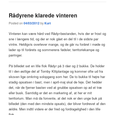
Rådyrene klarede vinteren
Posted on
04/03/2012
by
Kurt
Vinteren kan være hård ved Rådyr-bestanden, hvis der er frost og
sne i længere tid, og der er nok gået en del til i de sidste par
vintre. Heldigvis overlever mange, og de går nu foråret i møde og
lader op til forårets og sommerens fødsler, territoriekampe og
parringer.
På billedet set en lille flok Rådyr på 3 råer og 2 bukke. De holder
til i den østlige del af Tornby Klitplantage og kommer ofte ud fra
skoven lige omkring solopgang som her. De to bukke til højre har
stadig opsatsen i bast, men i april-maj skal de feje. Det hedder
det, når de fjerner basten ved at gnubbe opsatsen op ad et træ
eller busk. Samtidig er det en markering af, at her er mit
territorium. Man må da forvente, at det nok er den unge buk på
billedet (den med den mindste opsats), der bliver fordrevet af den
ældre. Men indtil videre er der fred og fordragelighed i den lille
flok.