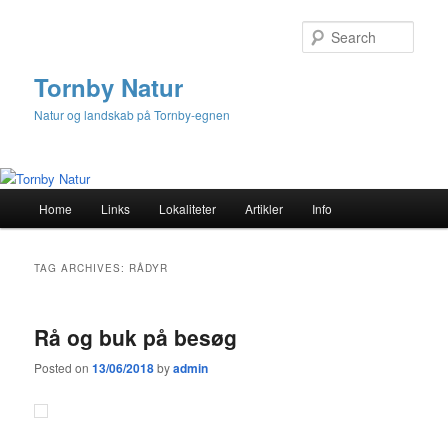
Sear
Tornby Natur
Natur og landskab på Tornby-egnen
M
Home
Links
Lokaliteter
Artikler
Info
Skip
Skip
a
i
to
to
n
TAG ARCHIVES:
RÅDYR
m
primary
secondary
e
n
Rå og buk på besøg
content
content
u
Posted on
13/06/2018
by
admin